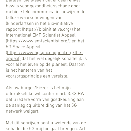
partijen, die stellen dat er geen enkel
bewijs voor gezondheidsschade door
mobiele telecommunicatie, bewijzen de
talloze waarschuwingen van
(kinder)artsen in het Bio-initiative
rapport (
https://bioinitiative.org/
) het
International EMF Scientist Appeal
(
https://www.emfscientist.org/
) en het
5G Space Appeal
(
https://www.5gspaceappeal.org/the-
appeal)
dat het wel degelijk schadelijk is
voor al het leven op de planeet. Daarom
is het hanteren van het
voorzorgsprincipe een vereiste.
Als uw burger/kiezer is het mijn
uitdrukkelijke wil conform art. 3:33 BW
dat u iedere vorm van goedkeuring aan
de aanleg cq uitbreiding van het 5G
netwerk weigert.
Met dit schrijven bent u wetende van de
schade die 5G mij toe gaat brengen. Art