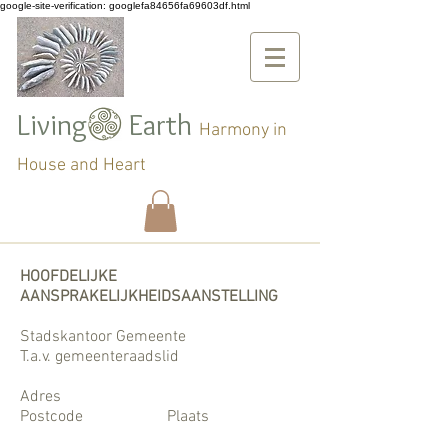
google-site-verification: googlefa84656fa69603df.html
Living Earth
Harmony in
House and Heart
HOOFDELIJKE
AANSPRAKELIJKHEIDSAANSTELLING
Stadskantoor Gemeente
T.a.v. gemeenteraadslid
Adres
Postcode Plaats