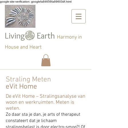
google-site-verification: googlefa84656fa69603df.html
Living Earth
Harmony in
House and Heart
Straling
Meten
eVit Home
De eVit Home – Stralingsanalyse van
woon en werkruimten. Meten is
weten.
Zo daar sta je dan, je arts of therapeut
constateert dat je lichaam
stralingsbelast is door electro-smog?! Of