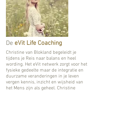
De
eVit Life Coaching
Christine van Blokland begeleidt je
tijdens je Reis naar balans en heel
wording. Het eVit netwerk zorgt voor het
fysieke gedeelte maar de integratie en
duurzame veranderingen in je leven
vergen kennis, inzicht en wijsheid van
het Mens zijn als geheel. Christine
brengt mensen terug bij wie zij ten
diepste zijn. Deze tijd vraagt om mensen
die zichzelf kennen en “thuis Zijn”.
1e consult
€ 95
(75 minuten)
vervolg
consult
€ 79
(60 minuten)