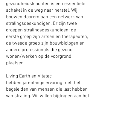
gezondheidsklachten is een essentiële
schakel in de weg naar herstel. Wij
bouwen daarom aan een netwerk van
stralingsdeskundigen. Er zijn twee
groepen stralingsdeskundigen: de
eerste groep zijn artsen en therapeuten,
de tweede groep zijn bouwbiologen en
andere professionals die gezond
wonen/werken op de voorgrond
plaatsen.
Living Earth en Vitatec
hebben jarenlange ervaring met het
begeleiden van mensen die last hebben
van straling. Wij willen bijdragen aan het
verhogen van de kwaliteit van zorg op
het gebied van straling en gezondheid
door het delen van kennis en ervaringen
binnen het netwerk. Ook kunnen wij
mensen met stralingsgerelateerde