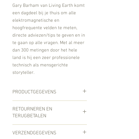
Gary Barham van Living Earth komt
een dagdeel bij je thuis om alle
elektromagnetische en
hoogfrequente velden te meten,
directe adviezen/tips te geven en in
te gaan op alle vragen. Met al meer
dan 300 metingen door het hele
land is hij een zeer professionele
technisch als mensgerichte
storyteller.
PRODUCTGEGEVENS
Meting, inclusief uitgebreid
RETOURNEREN EN
(nagezonden) rapport en advies
TERUGBETALEN
Hier komen regels te staan over
VERZENDGEGEVENS
retourneren en terugbetalen. U