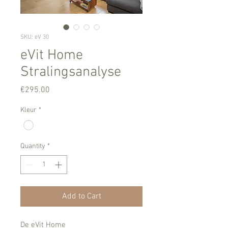
SKU: eV 30
eVit Home
Stralingsanalyse
Price
€295.00
Kleur
*
Quantity
*
Add to Cart
De eVit Home