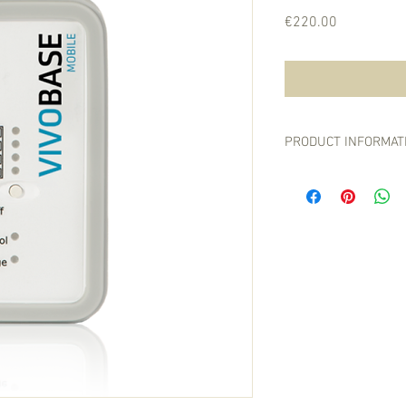
Price
€220.00
PRODUCT INFORMAT
Het bereik van de vivo
mogelijkheid bestaat 
kleuren (roze, geel, gr
bestellen.