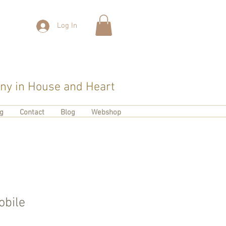
Log In
y in House and Heart
ng
Contact
Blog
Webshop
obile