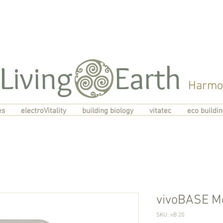
Living Earth
Harmon
es
electroVitality
building biology
vitatec
eco buildi
vivoBASE M
SKU: vB 20