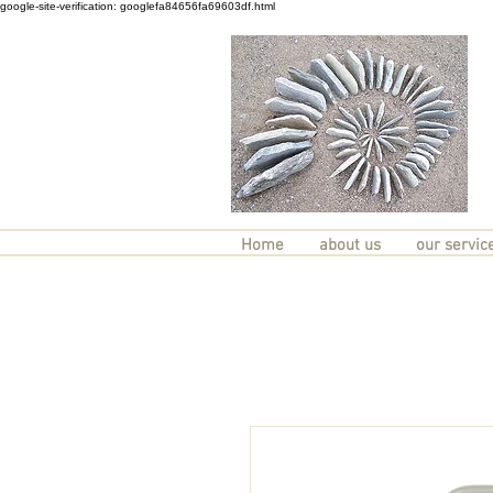
google-site-verification: googlefa84656fa69603df.html
Home
about us
our servic